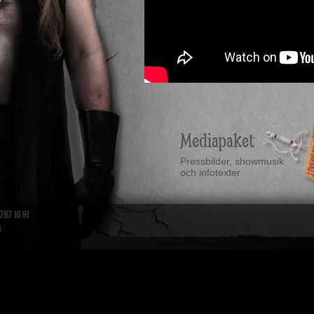
Pressbilder, showmusik
och infotexter